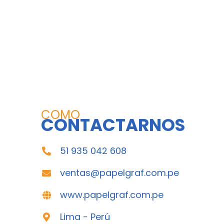
COMO
CONTACTARNOS
51 935 042 608
ventas@papelgraf.com.pe
www.papelgraf.com.pe
Lima - Perú